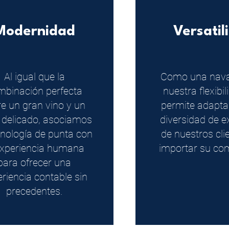
Modernidad
Versatil
Al igual que la
Como una navaj
mbinación perfecta
nuestra flexibi
re un gran vino y un
permite adapta
 delicado, asociamos
diversidad de e
cnología de punta con
de nuestros clie
experiencia humana
importar su com
para ofrecer una
riencia contable sin
precedentes.