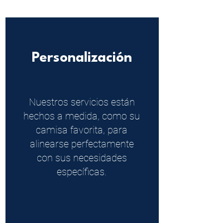
Personalización
Nuestros servicios están
hechos a medida, como su
camisa favorita, para
alinearse perfectamente
con sus necesidades
específicas.