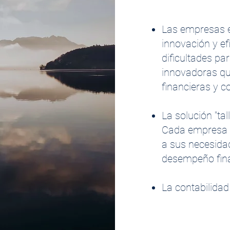
Las empresas e
innovación y ef
dificultades pa
innovadoras qu
financieras y c
La solución "tal
Cada empresa 
a sus necesidad
desempeño fina
La contabilidad