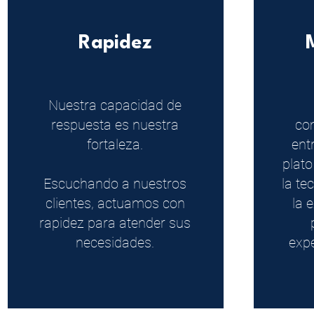
Rapidez
Nuestra capacidad de
respuesta es nuestra
co
fortaleza.
ent
plato
Escuchando a nuestros
la te
clientes, actuamos con
la 
rapidez para atender sus
necesidades.
expe