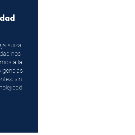
idad
a suiza,
lidad nos
rnos a la
xigencias
ntes, sin
plejidad.