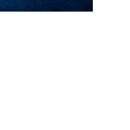
I nostri Partner
Scopri le aziende che ci
accompagnano, scelte per le loro
prestazioni e l'allineamento con la
nostra filosofia.
Vuoi unirti all'avventura? Non
esitare a contattarci, siamo
sempre entusiasti di esplorare
nuove collaborazioni.