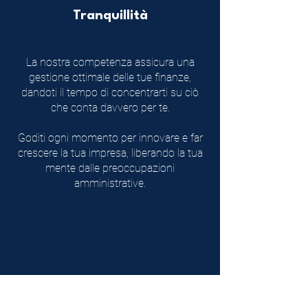
Tranquillità
La nostra competenza assicura una
gestione ottimale delle tue finanze,
dandoti il tempo di concentrarti su ciò
che conta davvero per te.
Goditi ogni momento per innovare e far
crescere la tua impresa, liberando la tua
mente dalle preoccupazioni
amministrative.